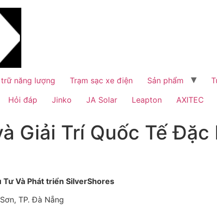
 trữ năng lượng
Trạm sạc xe điện
Sản phẩm
T
Hỏi đáp
Jinko
JA Solar
Leapton
AXITEC
à Giải Trí Quốc Tế Đặc B
Tư Và Phát triển SilverShores
Sơn, TP. Đà Nẵng