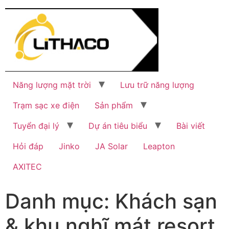
Năng lượng mặt trời
Lưu trữ năng lượng
Trạm sạc xe điện
Sản phẩm
Tuyển đại lý
Dự án tiêu biểu
Bài viết
Hỏi đáp
Jinko
JA Solar
Leapton
AXITEC
Danh mục:
Khách sạn
& khu nghĩ mát resort