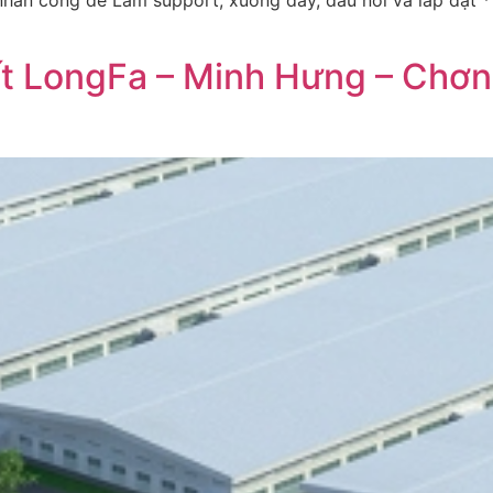
hân công để Làm support, xuống dây, đấu nối và lắp đặt *
t LongFa – Minh Hưng – Chơn