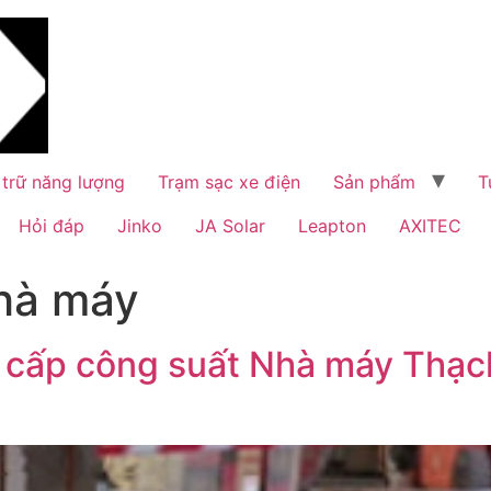
 trữ năng lượng
Trạm sạc xe điện
Sản phẩm
T
Hỏi đáp
Jinko
JA Solar
Leapton
AXITEC
hà máy
 cấp công suất Nhà máy Thạch