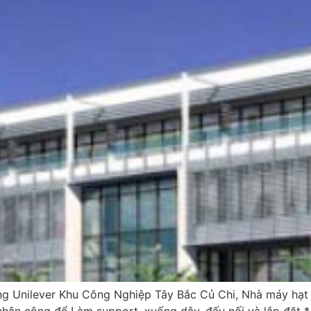
ờng Unilever Khu Công Nghiệp Tây Bắc Củ Chi, Nhà máy hạ