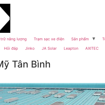
 trữ năng lượng
Trạm sạc xe điện
Sản phẩm
T
Hỏi đáp
Jinko
JA Solar
Leapton
AXITEC
Mỹ Tân Bình